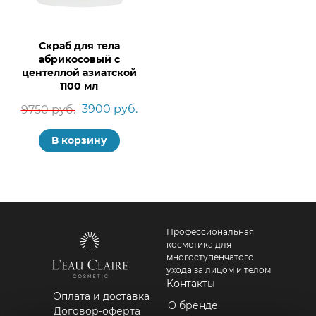
Скраб для тела
абрикосовый с
центеллой азиатской
1100 мл
3900 руб.
9750 руб.
В корзину
Профессиональная
косметика для
многоступенчатого
ухода за лицом и телом
Контакты
Оплата и доставка
О бренде
Договор-оферта