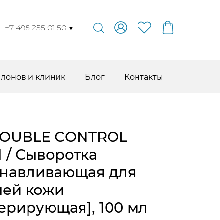
+7 495 255 01 50
▼
алонов и клиник
Блог
Контакты
TROUBLE CONTROL
 / Сыворотка
анавливающая для
шей кожи
ерирующая], 100 мл