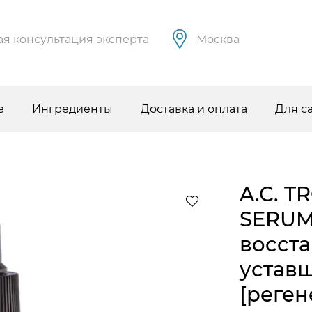
я консультация эксперта
Москва
е
Ингредиенты
Доставка и оплата
Для с
A.C. 
SERUM
восст
устав
[реген