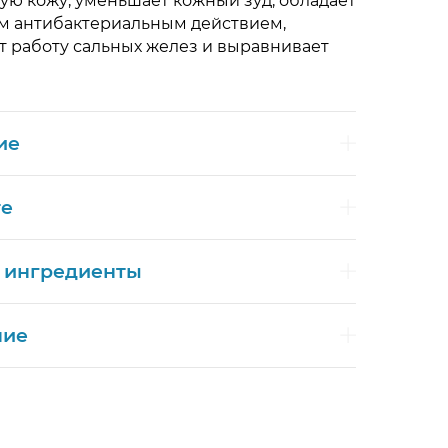
ю кожу, уменьшает кожный зуд, обладает
 антибактериальным действием,
 работу сальных желез и выравнивает
ие
те
 ингредиенты
ние