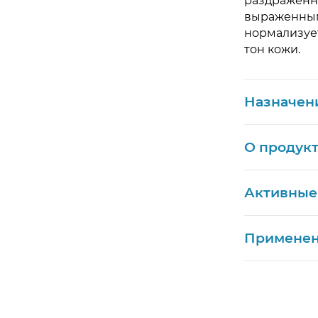
раздраженну
выраженным
нормализует
тон кожи.
Назначен
О продук
Активные
Примене