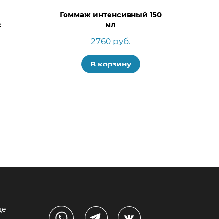
Гоммаж интенсивный 150
с
мл
2760 руб.
В корзину
де