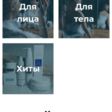
Для
Для
лица
тела
Хиты