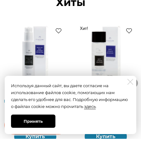
Хиты
Хит!
Используя данный сайт, вы даете согласие на
использование файлов cookie, помогающих нам
Молочко для снятия
Ремувер для снятия
сделать его удобнее для вас. Подробную информацию
макияжа нейтральное
макияжа с глаз и губ
о файлах cookie можно прочитать
здесь
.
150 мл
150 мл
1380 руб.
1100 руб.
3450 руб.
2200 руб.
Принять
Вы косметолог?
Купить
Купить